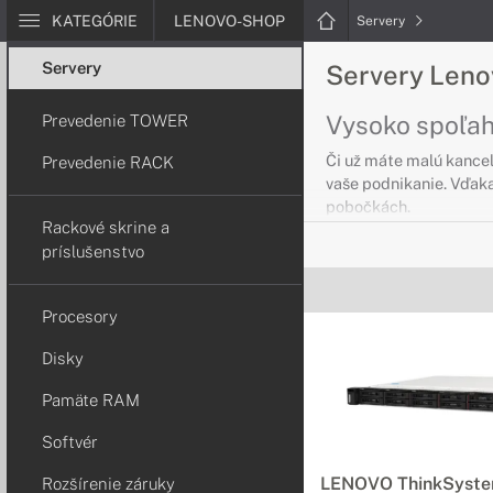
KATEGÓRIE
LENOVO-SHOP
Servery
Servery
Servery Len
Vysoko spoľahl
Prevedenie TOWER
Či už máte malú kancel
Prevedenie RACK
vaše podnikanie. Vďaka
pobočkách.
Rackové skrine a
príslušenstvo
Servery Leno
Serverové riešen
Procesory
Potrebujete flexibilné
Disky
Servery Leno
Pamäte RAM
Flexibilné serve
Softvér
Ak potrebujete ľahko r
LENOVO ThinkSyst
Rozšírenie záruky