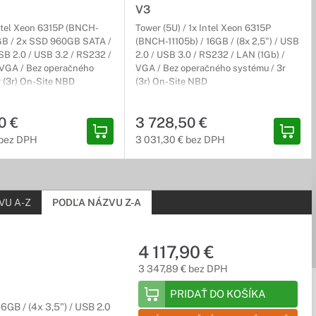
V3
Intel Xeon 6315P (BNCH-
Tower (5U) / 1x Intel Xeon 6315P
6GB / 2x SSD 960GB SATA /
(BNCH-11105b) / 16GB / (8x 2,5") / USB
USB 2.0 / USB 3.2 / RS232 /
2.0 / USB 3.0 / RS232 / LAN (1Gb) /
 VGA / Bez operačného
VGA / Bez operačného systému / 3r
r (3r) On-Site NBD
(3r) On-Site NBD
 ale aj ako podružný rozvádzač pre horizontálne chrbticové
0 €
3 728,50 €
 bez DPH
3 031,30 € bez DPH
VU A-Z
PODĽA NÁZVU Z-A
4 117,90 €
3 347,89 € bez DPH
PRIDAŤ DO KOŠÍKA
GB / (4x 3,5") / USB 2.0