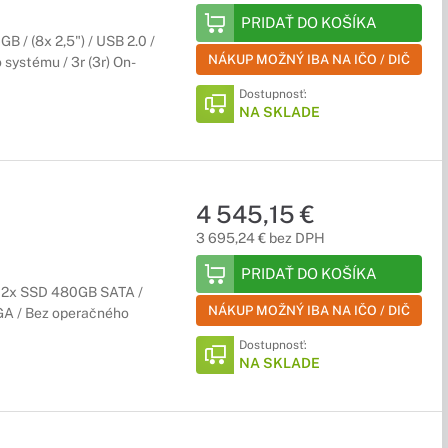
PRIDAŤ DO KOŠÍKA
B / (8x 2,5") / USB 2.0 /
NÁKUP MOŽNÝ IBA NA IČO / DIČ
systému / 3r (3r) On-
Dostupnosť:
NA SKLADE
4 545,15 €
3 695,24 € bez DPH
PRIDAŤ DO KOŠÍKA
/ 2x SSD 480GB SATA /
NÁKUP MOŽNÝ IBA NA IČO / DIČ
VGA / Bez operačného
Dostupnosť:
NA SKLADE