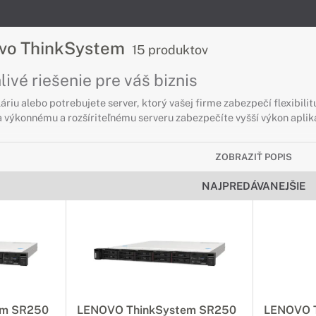
ovo ThinkSystem
15 produktov
ivé riešenie pre váš biznis
áriu alebo potrebujete server, ktorý vašej firme zabezpečí flexibi
 výkonnému a rozšíriteľnému serveru zabezpečíte vyšší výkon aplik
ZOBRAZIŤ POPIS
vo ThinkSystem TOWER
NAJPREDÁVANEJŠIE
ie pre váš biznis
 serverové riešenie alebo máte malú kanceláriu, servery Lenovo Thi
vo ThinkSystem RACK
rové riešenia do racku
ozšíriteľné a flexibilné serverové riešenie do rackovej skrine, ser
em SR250
LENOVO ThinkSystem SR250
LENOVO 