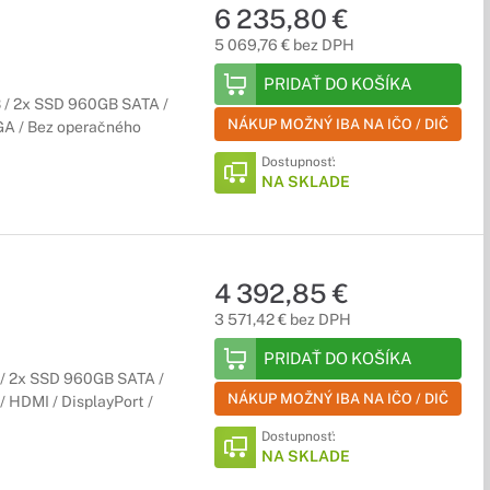
6 235,80 €
5 069,76 € bez DPH
PRIDAŤ DO KOŠÍKA
B / 2x SSD 960GB SATA /
NÁKUP MOŽNÝ IBA NA IČO / DIČ
VGA / Bez operačného
Dostupnosť:
NA SKLADE
4 392,85 €
3 571,42 € bez DPH
PRIDAŤ DO KOŠÍKA
 / 2x SSD 960GB SATA /
NÁKUP MOŽNÝ IBA NA IČO / DIČ
 / HDMI / DisplayPort /
Dostupnosť:
NA SKLADE