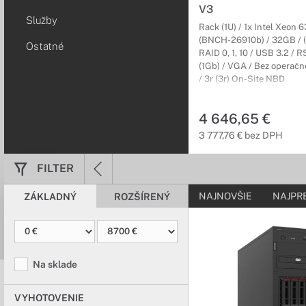
podnikanie.
V3
Služby
Rack (1U) / 1x Intel Xeon 
Rackové skrin
(BNCH-26910b) / 32GB / (8
Ostatné
RAID 0, 1, 10 / USB 3.2 / 
Navrhnuté pre čo
(1Gb) / VGA / Bez operač
/ 3r (3r) On-Site NBD
Dátový rozvádzač je pe
vedenie štruktúrovanýc
4 646,65 €
3 777,76 € bez DPH
FILTER
NAJNOVŠIE
NAJPR
ZÁKLADNÝ
ROZŠÍRENÝ
Na sklade
VYHOTOVENIE