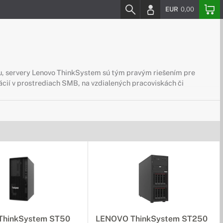
EUR
0,00
litu, servery Lenovo ThinkSystem sú tým pravým riešením pre
ácií v prostrediach SMB, na vzdialených pracoviskách či
nkSystem Tower sú tou pravou voľbou pre vaše podnikanie.
very Lenovo ThinkSystem Rack sú tým pravým riešením pre vaše
ThinkSystem ST50
LENOVO ThinkSystem ST250