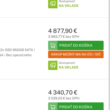
Dostupnosť:
NA SKLADE
4 877,90 €
3 965,77 € bez DPH
PRIDAŤ DO KOŠÍKA
/ 2x SSD 960GB SATA /
NÁKUP MOŽNÝ IBA NA IČO / DIČ
VGA / Bez operačného
Dostupnosť:
NA SKLADE
4 340,70 €
3 529,02 € bez DPH
PRIDAŤ DO KOŠÍKA