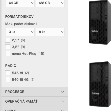
FORMÁT DISKOV
Max. počet diskov 1
2,5"
(6)
3,5"
(9)
nemá Hot-Plug
(15)
RADIČ
545-8i
(2)
940-8i 4G
(2)
PROCESOR
OPERAČNÁ PAMÄŤ