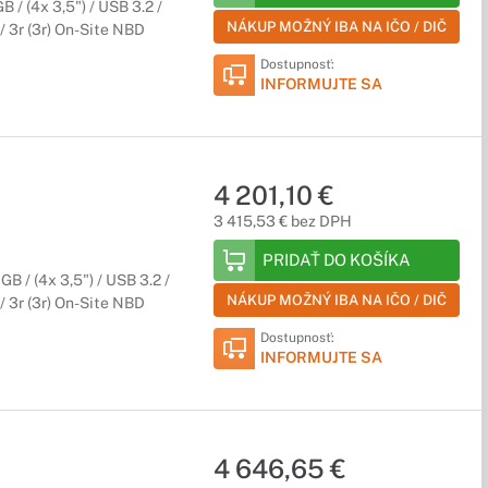
 / (4x 3,5") / USB 3.2 /
NÁKUP MOŽNÝ IBA NA IČO / DIČ
 3r (3r) On-Site NBD
Dostupnosť:
INFORMUJTE SA
4 201,10 €
3 415,53 € bez DPH
PRIDAŤ DO KOŠÍKA
B / (4x 3,5") / USB 3.2 /
NÁKUP MOŽNÝ IBA NA IČO / DIČ
 3r (3r) On-Site NBD
Dostupnosť:
INFORMUJTE SA
4 646,65 €