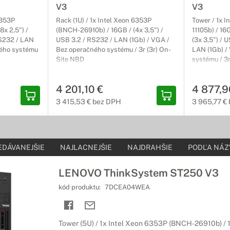
V3
V3
6353P
Rack (1U) / 1x Intel Xeon 6353P
Tower / 1x 
e a príslušenstvo
x 2,5") /
(BNCH-26910b) / 16GB / (4x 3,5") /
11105b) / 1
RS232 / LAN
USB 3.2 / RS232 / LAN (1Gb) / VGA /
(3x 3,5") / 
 najširšie spektrum inštalácií
ného systému
Bez operačného systému / 3r (3r) On-
LAN (1Gb) /
Site NBD
systému / 3
rfektný pre použitie ako hlavný rozvádzač v sieťových inštaláciách,
h kabeláží.
4 201,10 €
4 877,9
3 415,53 € bez DPH
3 965,77 €
EDÁVANEJŠIE
NAJLACNEJŠIE
NAJDRAHŠIE
PODĽA NÁZ
LENOVO ThinkSystem ST250 V3
kód produktu:
7DCEA04WEA
Tower (5U) / 1x Intel Xeon 6353P (BNCH-26910b) / 16