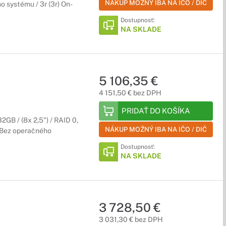
NÁKUP MOŽNÝ IBA NA IČO / DIČ
o systému / 3r (3r) On-
Dostupnosť:
NA SKLADE
5 106,35 €
4 151,50 € bez DPH
PRIDAŤ DO KOŠÍKA
GB / (8x 2,5") / RAID 0,
NÁKUP MOŽNÝ IBA NA IČO / DIČ
/ Bez operačného
Dostupnosť:
NA SKLADE
3 728,50 €
3 031,30 € bez DPH