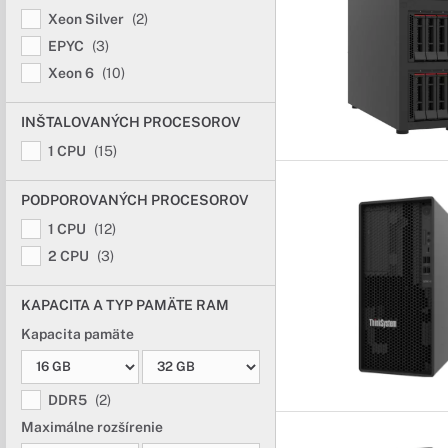
Xeon Silver
(2)
EPYC
(3)
Xeon 6
(10)
INŠTALOVANÝCH PROCESOROV
1 CPU
(15)
PODPOROVANÝCH PROCESOROV
1 CPU
(12)
2 CPU
(3)
KAPACITA A TYP PAMÄTE RAM
Kapacita pamäte
DDR5
(2)
Maximálne rozšírenie