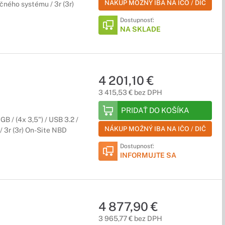
NÁKUP MOŽNÝ IBA NA IČO / DIČ
ačného systému / 3r (3r)
Dostupnosť:
NA SKLADE
4 201,10 €
3 415,53 € bez DPH
PRIDAŤ DO KOŠÍKA
B / (4x 3,5") / USB 3.2 /
NÁKUP MOŽNÝ IBA NA IČO / DIČ
 3r (3r) On-Site NBD
Dostupnosť:
INFORMUJTE SA
4 877,90 €
3 965,77 € bez DPH