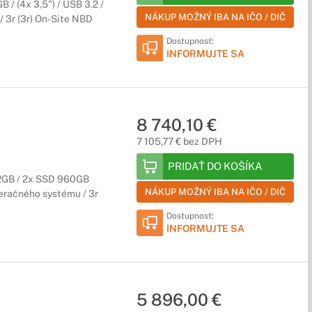
 / (4x 3,5") / USB 3.2 /
NÁKUP MOŽNÝ IBA NA IČO / DIČ
 3r (3r) On-Site NBD
Dostupnosť:
INFORMUJTE SA
8 740,10 €
7 105,77 € bez DPH
PRIDAŤ DO KOŠÍKA
32GB / 2x SSD 960GB
NÁKUP MOŽNÝ IBA NA IČO / DIČ
peračného systému / 3r
Dostupnosť:
INFORMUJTE SA
5 896,00 €