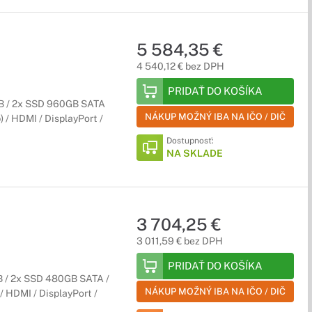
5 584,35 €
4 540,12 € bez DPH
PRIDAŤ DO KOŠÍKA
B / 2x SSD 960GB SATA
NÁKUP MOŽNÝ IBA NA IČO / DIČ
) / HDMI / DisplayPort /
Dostupnosť:
NA SKLADE
3 704,25 €
3 011,59 € bez DPH
PRIDAŤ DO KOŠÍKA
 / 2x SSD 480GB SATA /
NÁKUP MOŽNÝ IBA NA IČO / DIČ
 / HDMI / DisplayPort /