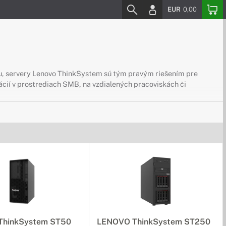
EUR
0,00
litu, servery Lenovo ThinkSystem sú tým pravým riešením pre
ácií v prostrediach SMB, na vzdialených pracoviskách či
nkSystem Tower sú tou pravou voľbou pre vaše podnikanie.
very Lenovo ThinkSystem Rack sú tým pravým riešením pre vaše
ThinkSystem ST50
LENOVO ThinkSystem ST250