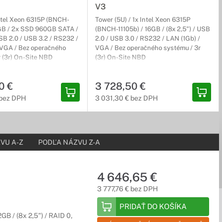
V3
Intel Xeon 6315P (BNCH-
Tower (5U) / 1x Intel Xeon 6315P
6GB / 2x SSD 960GB SATA /
(BNCH-11105b) / 16GB / (8x 2,5") / USB
USB 2.0 / USB 3.2 / RS232 /
2.0 / USB 3.0 / RS232 / LAN (1Gb) /
 VGA / Bez operačného
VGA / Bez operačného systému / 3r
r (3r) On-Site NBD
(3r) On-Site NBD
 ale aj ako podružný rozvádzač pre horizontálne chrbticové
0 €
3 728,50 €
 bez DPH
3 031,30 € bez DPH
VU A-Z
PODĽA NÁZVU Z-A
4 646,65 €
3 777,76 € bez DPH
PRIDAŤ DO KOŠÍKA
B / (8x 2,5") / RAID 0,