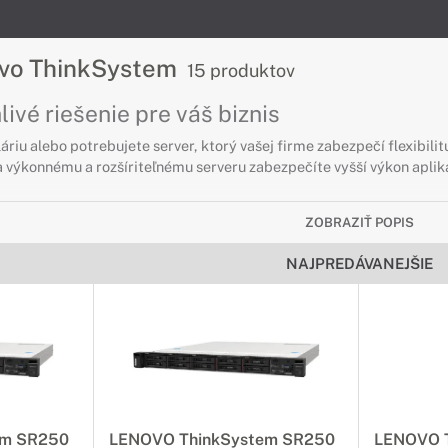
ovo ThinkSystem
15 produktov
ivé riešenie pre váš biznis
áriu alebo potrebujete server, ktorý vašej firme zabezpečí flexibi
 výkonnému a rozšíriteľnému serveru zabezpečíte vyšší výkon aplik
ZOBRAZIŤ POPIS
vo ThinkSystem TOWER
NAJPREDÁVANEJŠIE
ie pre váš biznis
 serverové riešenie alebo máte malú kanceláriu, servery Lenovo Thi
vo ThinkSystem RACK
rové riešenia do racku
ozšíriteľné a flexibilné serverové riešenie do rackovej skrine, ser
em SR250
LENOVO ThinkSystem SR250
LENOVO 