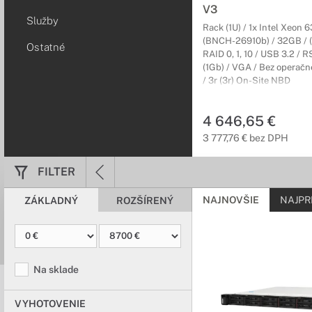
podnikanie.
V3
Služby
Rack (1U) / 1x Intel Xeon 
Rackové skrin
(BNCH-26910b) / 32GB / (8
Ostatné
RAID 0, 1, 10 / USB 3.2 / 
Navrhnuté pre čo
(1Gb) / VGA / Bez operač
/ 3r (3r) On-Site NBD
Dátový rozvádzač je pe
vedenie štruktúrovanýc
4 646,65 €
3 777,76 € bez DPH
FILTER
NAJNOVŠIE
NAJPR
ZÁKLADNÝ
ROZŠÍRENÝ
Na sklade
VYHOTOVENIE