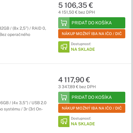
5 106,35 €
4 151,50 € bez DPH
PRIDAŤ DO KOŠÍKA
GB / (8x 2,5") / RAID 0,
NÁKUP MOŽNÝ IBA NA IČO / DIČ
/ Bez operačného
Dostupnosť:
NA SKLADE
4 117,90 €
3 347,89 € bez DPH
PRIDAŤ DO KOŠÍKA
GB / (4x 3,5") / USB 2.0
NÁKUP MOŽNÝ IBA NA IČO / DIČ
o systému / 3r (3r) On-
Dostupnosť:
NA SKLADE