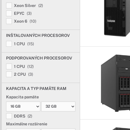
Xeon Silver
(2)
EPYC
(3)
Xeon 6
(10)
INŠTALOVANÝCH PROCESOROV
1 CPU
(15)
PODPOROVANÝCH PROCESOROV
1 CPU
(12)
2 CPU
(3)
KAPACITA A TYP PAMÄTE RAM
Kapacita pamäte
DDR5
(2)
Maximálne rozšírenie