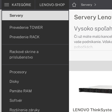
KATEGÓRIE
LENOVO-SHOP
Servery
Servery
Servery Len
Vysoko spoľahl
Prevedenie TOWER
Či už máte malú kancel
Prevedenie RACK
vaše podnikanie. Vďaka
pobočkách.
Rackové skrine a
príslušenstvo
Servery Leno
Serverové riešen
Procesory
Potrebujete flexibilné
Disky
Servery Leno
Pamäte RAM
Flexibilné serve
Softvér
Ak potrebujete ľahko r
LENOVO ThinkSyst
Rozšírenie záruky