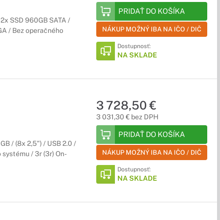
PRIDAŤ DO KOŠÍKA
/ 2x SSD 960GB SATA /
NÁKUP MOŽNÝ IBA NA IČO / DIČ
VGA / Bez operačného
Dostupnosť:
NA SKLADE
3 728,50 €
3 031,30 € bez DPH
PRIDAŤ DO KOŠÍKA
B / (8x 2,5") / USB 2.0 /
NÁKUP MOŽNÝ IBA NA IČO / DIČ
systému / 3r (3r) On-
Dostupnosť:
NA SKLADE