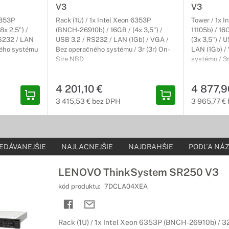
V3
V3
6353P
Rack (1U) / 1x Intel Xeon 6353P
Tower / 1x 
e a príslušenstvo
x 2,5") /
(BNCH-26910b) / 16GB / (4x 3,5") /
11105b) / 1
RS232 / LAN
USB 3.2 / RS232 / LAN (1Gb) / VGA /
(3x 3,5") / 
 najširšie spektrum inštalácií
ného systému
Bez operačného systému / 3r (3r) On-
LAN (1Gb) /
Site NBD
systému / 3
rfektný pre použitie ako hlavný rozvádzač v sieťových inštaláciách,
h kabeláží.
4 201,10 €
4 877,9
3 415,53 € bez DPH
3 965,77 €
EDÁVANEJŠIE
NAJLACNEJŠIE
NAJDRAHŠIE
PODĽA NÁZ
LENOVO ThinkSystem SR250 V3
kód produktu:
7DCLA04XEA
Rack (1U) / 1x Intel Xeon 6353P (BNCH-26910b) / 32G