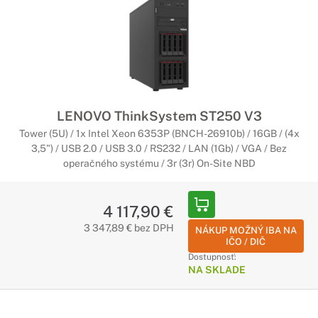
LENOVO ThinkSystem ST250 V3
Tower (5U) / 1x Intel Xeon 6353P (BNCH-26910b) / 16GB / (4x
3,5") / USB 2.0 / USB 3.0 / RS232 / LAN (1Gb) / VGA / Bez
operačného systému / 3r (3r) On-Site NBD
4 117,90 €
3 347,89 € bez DPH
NÁKUP MOŽNÝ IBA NA
IČO / DIČ
Dostupnosť:
NA SKLADE