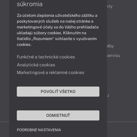
súkromia
Obchodné informácie
Novinky
Produkty
Za účelom zlepšenia užívateľského zážitku a
Technológie
Videá
poskytovaných služieb na našej stránke a
marketingové účely sa do Vášho prehliadača
ukladajú súbory cookies. Kliknutím na
Obsah
tlačidlo „Rozumiem“ súhlasíte s využívaním
cookies.
Ako nakupovať
Možnosti doručenia a platby
Podpora a servis
Servisné služby
Cenník servisu
Funkčné a technické cookies
Analytické cookies
Marketingové a reklamné cookies
Kontakty
043 4224 771
Obchodné oddelenie
POVOLIŤ VŠETKO
Servisné oddelenie
Reklamácia tovaru
TeamViewer (vzdialená podpora)
ODMIETNUŤ
PODROBNÉ NASTAVENIA