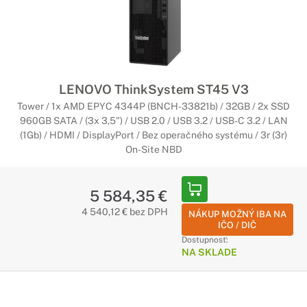
LENOVO ThinkSystem ST45 V3
Tower / 1x AMD EPYC 4344P (BNCH-33821b) / 32GB / 2x SSD
960GB SATA / (3x 3,5") / USB 2.0 / USB 3.2 / USB-C 3.2 / LAN
(1Gb) / HDMI / DisplayPort / Bez operačného systému / 3r (3r)
On-Site NBD
5 584,35 €
4 540,12 € bez DPH
NÁKUP MOŽNÝ IBA NA
IČO / DIČ
Dostupnosť:
NA SKLADE