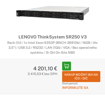
LENOVO ThinkSystem SR250 V3
Rack (1U) / 1x Intel Xeon 6353P (BNCH-26910b) / 16GB / (4x
3,5") / USB 3.2 / RS232 / LAN (1Gb) / VGA / Bez operačného
systému / 3r (3r) On-Site NBD
4 201,10 €
3 415,53 € bez DPH
NÁKUP MOŽNÝ IBA NA
IČO / DIČ
Dostupnosť:
INFORMUJTE SA