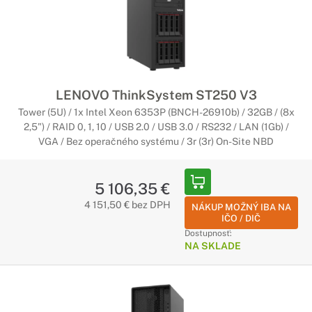
LENOVO ThinkSystem ST250 V3
Tower (5U) / 1x Intel Xeon 6353P (BNCH-26910b) / 32GB / (8x
2,5") / RAID 0, 1, 10 / USB 2.0 / USB 3.0 / RS232 / LAN (1Gb) /
VGA / Bez operačného systému / 3r (3r) On-Site NBD
5 106,35 €
4 151,50 € bez DPH
NÁKUP MOŽNÝ IBA NA
IČO / DIČ
Dostupnosť:
NA SKLADE