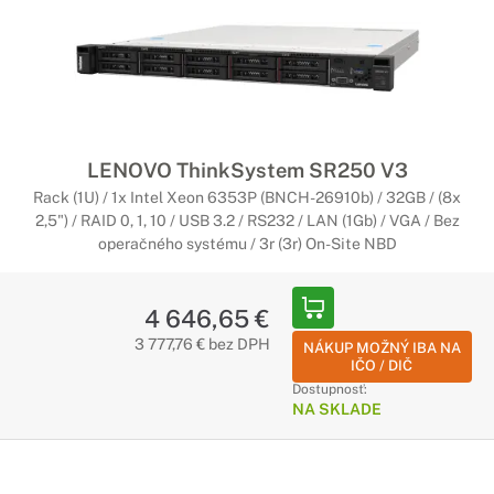
LENOVO ThinkSystem SR250 V3
Rack (1U) / 1x Intel Xeon 6353P (BNCH-26910b) / 32GB / (8x
2,5") / RAID 0, 1, 10 / USB 3.2 / RS232 / LAN (1Gb) / VGA / Bez
operačného systému / 3r (3r) On-Site NBD
4 646,65 €
3 777,76 € bez DPH
NÁKUP MOŽNÝ IBA NA
IČO / DIČ
Dostupnosť:
NA SKLADE