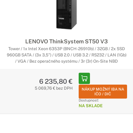
LENOVO ThinkSystem ST50 V3
Tower / 1x Intel Xeon 6353P (BNCH-26910b) / 32GB / 2x SSD
960GB SATA / (3x 3,5") / USB 2.0 / USB 3.2 / RS232 / LAN (1Gb)
/ VGA / Bez operačného systému / 3r (3r) On-Site NBD
6 235,80 €
5 069,76 € bez DPH
NÁKUP MOŽNÝ IBA NA
IČO / DIČ
Dostupnosť:
NA SKLADE