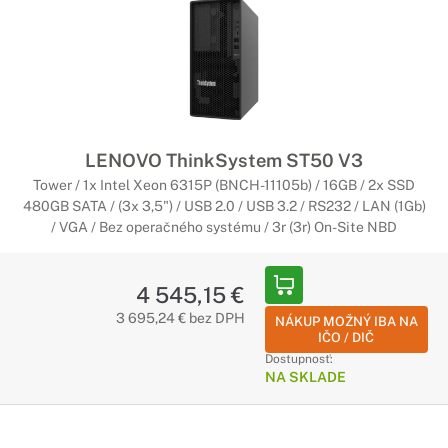
LENOVO ThinkSystem ST50 V3
Tower / 1x Intel Xeon 6315P (BNCH-11105b) / 16GB / 2x SSD
480GB SATA / (3x 3,5") / USB 2.0 / USB 3.2 / RS232 / LAN (1Gb)
/ VGA / Bez operačného systému / 3r (3r) On-Site NBD
4 545,15 €
3 695,24 € bez DPH
NÁKUP MOŽNÝ IBA NA
IČO / DIČ
Dostupnosť:
NA SKLADE