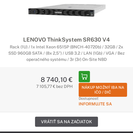
LENOVO ThinkSystem SR630 V4
Rack (1U) / 1x Intel Xeon 6515P (BNCH-40720b) / 32GB / 2x
SSD 960GB SATA / (8x 2,5") / USB 3.2 / LAN (1Gb) / VGA / Bez
operačného systému / 3r (3r) On-Site NBD
8 740,10 €
7 105,77 € bez DPH
NÁKUP MOŽNÝ IBA NA
IČO / DIČ
Dostupnosť:
INFORMUJTE SA
VRÁTIŤ SA NA ZAČIATOK