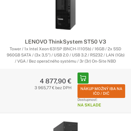
LENOVO ThinkSystem ST50 V3
Tower / 1x Intel Xeon 6315P (BNCH-11105b) / 16GB / 2x SSD
960GB SATA / (3x 3,5") / USB 2.0 / USB 3.2 / RS232 / LAN (1Gb)
/ VGA / Bez operačného systému / 3r (3r) On-Site NBD
4 877,90 €
3 965,77 € bez DPH
NÁKUP MOŽNÝ IBA NA
IČO / DIČ
Dostupnosť:
NA SKLADE