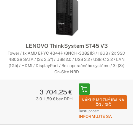
kanceláriu, servery Lenovo ThinkSystem Tower sú tou pravou
voľbou pre vaše podnikanie.
Servery Lenovo ThinkSystem RACK
Flexibilné serverové riešenia do racku
Ak potrebujete ľahko rozšíriteľné a flexibilné serverové
LENOVO ThinkSystem ST45 V3
riešenie do rackovej skrine, servery Lenovo ThinkSystem
Tower / 1x AMD EPYC 4344P (BNCH-33821b) / 16GB / 2x SSD
Rack sú tým pravým riešením pre vaše podnikanie.
480GB SATA / (3x 3,5") / USB 2.0 / USB 3.2 / USB-C 3.2 / LAN
(1Gb) / HDMI / DisplayPort / Bez operačného systému / 3r (3r)
Rackové skrine a príslušenstvo
On-Site NBD
Navrhnuté pre čo najširšie spektrum
inštalácií
3 704,25 €
3 011,59 € bez DPH
Dátový rozvádzač je perfektný pre použitie ako hlavný
NÁKUP MOŽNÝ IBA NA
IČO / DIČ
rozvádzač v sieťových inštaláciách, ale aj ako podružný
Dostupnosť:
rozvádzač pre horizontálne chrbticové vedenie
INFORMUJTE SA
štruktúrovaných kabeláží.