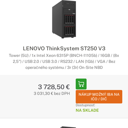
LENOVO ThinkSystem ST250 V3
Tower (5U) / 1x Intel Xeon 6315P (BNCH-11105b) / 16GB / (8x
2,5") / USB 2.0 / USB 3.0 / RS232 / LAN (1Gb) / VGA / Bez
operačného systému / 3r (3r) On-Site NBD
3 728,50 €
3 031,30 € bez DPH
NÁKUP MOŽNÝ IBA NA
IČO / DIČ
Dostupnosť:
NA SKLADE